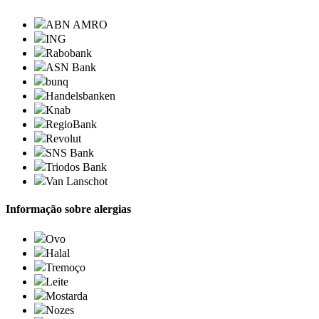
ABN AMRO
ING
Rabobank
ASN Bank
bunq
Handelsbanken
Knab
RegioBank
Revolut
SNS Bank
Triodos Bank
Van Lanschot
Informação sobre alergias
Ovo
Halal
Tremoço
Leite
Mostarda
Nozes